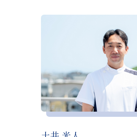
日本側彎症学会 理事
日本脊椎インストゥルメンテーション学会
日本腰痛学会 理事
日本脊髄障害医学会 理事
日本運動器科学会 評議員
Scoliosis Research Society Active Fellow
Scoli-RISK-1 and PEEDS study member
Stearing member of the AO Spine Knowl
土井 光人