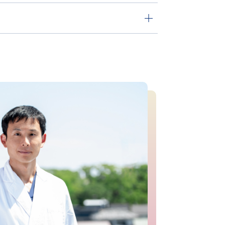
スポーツ医
スポーツドクター
会 医学委員会委員
協会 医科学委員会委員
ムドクター