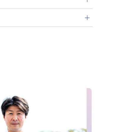
医
脊椎脊髄病医
椎脊髄外科専門医
定脊椎脊髄外科指導医
運動器リハビリテーション医
イン診療研修修了
に対する緩和ケア研修会修了