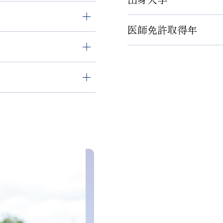
日本整形外科学会専門
医師免許取得年
慶應義塾大学医学部
日本整形外科学会認定
医
日本脊椎脊髄病学会 脊
2013年3月
ター
日本脊椎脊髄病学会 認
日本整形外科学会認定
ATECコース修了
厚生労働省指定オンラ
がん診療に携わる医師
rvation研究会 世話人