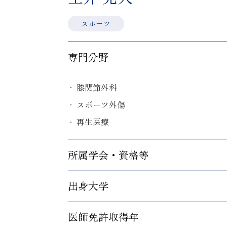
スポーツ
専門分野
膝関節外科
スポーツ外傷
再生医療
所属学会・資格等
出身大学
日本整形外科学会 専門医
日本スポーツ協会 公認スポーツドクター
医師免許取得年
浜松医科大学医学部医学科
日本整形外科学会 認定スポーツ医