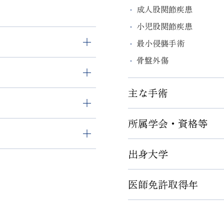
成人股関節疾患
小児股関節疾患
最小侵襲手術
骨盤外傷
主な手術
所属学会・資格等
人工股関節最小侵襲手
股関節周囲骨切り術
出身大学
日本整形外科学会専門
定医
日本整形外科学会認定
医師免許取得年
慶應義塾大学医学部
リング認定医
小児運動器疾患指導管
日本人工関節学会 評議
1998年5月
日本股関節学会 学術評