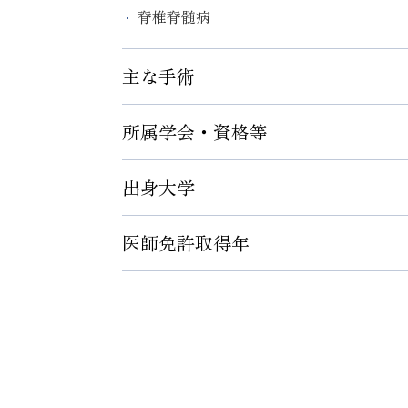
脊椎脊髄病
主な手術
所属学会・資格等
脊柱管狭窄症
頸椎椎弓形成
出身大学
日本整形外科学会認定脊椎脊髄病医
頸椎前方除圧固定
日本整形外科専門医
脊柱変形
医師免許取得年
広島大学医学部医学科
日本脊椎脊髄病学会 脊椎脊髄外科専門医
脊髄腫瘍
日本脊椎脊髄病学会脊椎脊髄外科指導医
靭帯骨化症
1987年
日本脊椎脊髄病学会脊髄モニタリング認
脊椎手術全般
日本臨床神経生理学会術中脳脊髄モニタ
日本整形外科学会 代議員
日本脊椎脊髄病学会 評議員