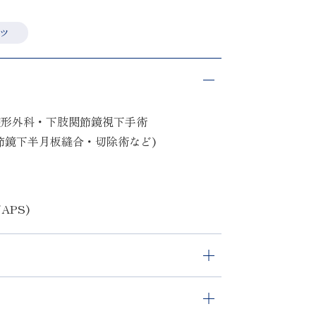
ツ
整形外科・下肢関節鏡視下手術
節鏡下半月板縫合・切除術など)
APS)
医