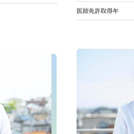
日本整形外科学会認定 
医師免許取得年
自治医科大学医学部
日本スポーツ協会公認 
日本バスケットボール協
2008年4月
静岡県バスケットボール
ベルテックス静岡 チー