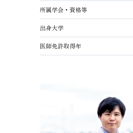
所属学会・資格等
人工膝関節置換術
出身大学
日本整形外科学会 専門医、認定スポーツ
公益財団法人体育協会 公認スポーツドク
医師免許取得年
浜松医科大学医学部医学科
日本人工関節学会 認定医
日本足の外科学会 足の外科認定医
2002年4月
日本膝関節学会 評議員
日本スポーツ整形外科学会 代議員
中部日本整形外科災害外科学会 評議員
東海関節鏡研究会 幹事
東海足と靴の研究会 幹事
東海Knee Osteotomy and Joint Prese
静岡足の外科フォーラム 幹事